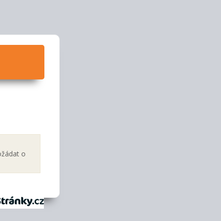
ožádat o
tránky.cz